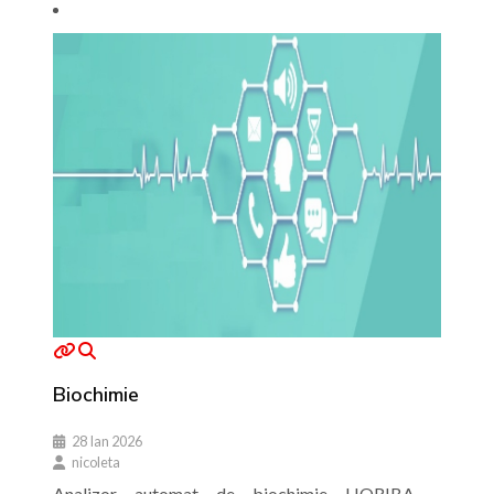
Biochimie
28 Ian 2026
nicoleta
Analizor automat de biochimie HORIBA –