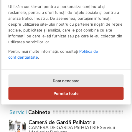
Utilizăm cookie-uri pentru a personaliza conținutul și
STRUCTURI ȘI SERVICII MEDICALE
reclamele, pentru a oferi funcții de rețele sociale și pentru a
analiza traficul nostru. De asemenea, partajăm informații
Info Structuri Medicale
despre utilizarea site-ului nostru cu partenerii noștri de rețele
sociale, publicitate și analiză, care le pot combina cu alte
STRUCTURI ȘI SERVICII MEDICALE
informații pe care le-ați furnizat sau pe care le-au colectat din
utilizarea serviciilor lor.
Servicii medicale conexe
Pentru mai multe informații, consultați
Politica de
confidențialitate
.
STRUCTURI ȘI SERVICII MEDICALE
Ambulatoriu Integrat
Doar necesare
Info Structuri Medicale
Servicii medicale conexe
Permite toate
Ambulatoriu Integrat
Servicii
Cabinete
Cameră de Gardă Psihiatrie
CAMERA DE GARDA PSIHIATRIE Servicii
Medicale: Evaluare